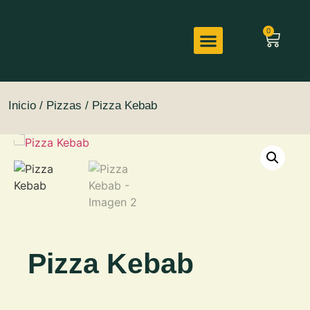
0
Página de inicio
Nuestro Menú
Página de inicio
Nuestro Menú
Inicio
/
Pizzas
/ Pizza Kebab
Pizza Kebab