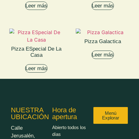
Leer más
Leer más
Pizza Galactica
Pizza ESpecial De La
Leer más
Casa
Leer más
NUESTRA
Hora de
Menú
UBICACIÓN
apertura
Explorar
Abierto todos los
Calle
días
Jerusalén,