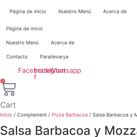
Ir
al
Página de inicio
Nuestro Menú
Acerca de
contenido
Página de inicio
Nuestro Menú
Acerca de
Contacto
Parallevarya
Facebook-
Instagram
Whatsapp
f
0
Cart
Inicio
/ Complement /
Pizza Barbacoa
/ Salsa Barbacoa y 
Salsa Barbacoa y Mozza