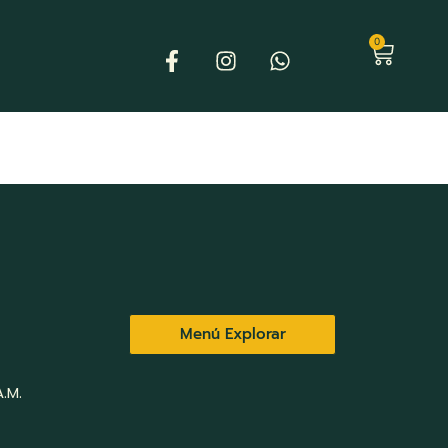
0
Menú Explorar
.M.